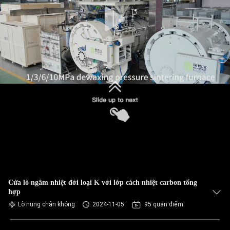
QUAN
NHÀ
MÁY
KIỂM
SOÁT
CHẤT
LƯỢNG
LIÊN
HỆ
Cửa lò ngâm nhiệt đới loại K với lớp cách nhiệt carbon tổng
VỚI
hợp
CHÚNG
Lò nung chân không
2024-11-05
95 quan điểm
TÔI